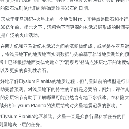
比有较少撞击坑的表面要老。另外，直径较大的陨石坑会延伸到
小的陨石坑则使他们能够确定浅层岩石的日期。
，形成于亚马逊纪--火星上的一个地质时代，其特点是陨石和小行
30亿年前。相比之下，沉积物下面更深的玄武岩层形成的时间
点是广泛的火山活动。
夹在西方纪和亚马逊纪玄武岩之间的沉积物组成，或者是在亚马
会，将浅层地下的地震地面实测数据与先前基于轨道地质测绘的
drun博士已经根据地面类似物建立了“洞察号”登陆点浅层地下的速度
层以及更多的多孔性岩石。
更好地了解Elysium Planitia的地质过程，但与登陆前的模型进行
帮助完善预测。对浅层地下的特性的了解是必要的，例如，评估
下的分层细节有助于了解哪里可能仍然含有地下水或冰。在科隆
继续分析Elysium Planitia的浅层结构对火星地震记录的影响。”
Elysium Planitia地区着陆。火星一直是众多行星科学任务的目
门测量地表下层的任务。