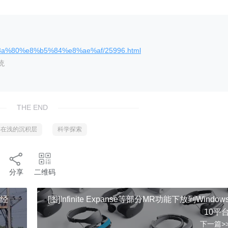
%8a%80%e8%b5%84%e8%ae%af/25996.html
统
THE END
存在浅的沉积层
科学探索
分享
二维码
的经
[图]Infinite Expanse等部分MR功能下放到Window
10平
下一篇>