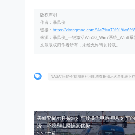
版权声明：
作者：暴风侠
链接：
https://xitongmac.com/%e7%a7%91%e6
来源：暴风侠_一键激活Win10_Win7系统_Win8系
文章版权归作者所有，未经允许请勿转载。
NASA“洞察号”探测器利用地震数据揭示火星地表下
美研究揭示将柴油列车转换为电池-电动列车
济、环境和电网恢复优势
< <上一篇