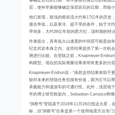
够确定岩石的日期：有许多陨石撞击坑的表面
层，使科学家能够确定深层岩石的日期，而较
他们发现，较浅的熔岩流大约有17亿年的历史
撞击率低，以及寒冷、超干旱的条件，始于大约
早得多，大约36亿年前的西方纪，该时期的特
作者提出，具有低火山速度的中间层可能是由
纪玄武岩本身之内。这些结果提供了第一次机
测进行比较。在登陆之前，Knapmeyer-En
构模型。现在的实际测量结果表明有更多的分
Knapmeyer-Endrun说：“虽然这些结果有助于
较对未来的登陆任务也很有价值，因为它可以
承载能力和漫游车的可通行性。此外，浅层地
学的博士研究框架内，Sebastian Carrasco将
“洞察号”登陆器于2018年11月26日抵达火星，在
标，但“洞察号”任务是第一个使用地震方法专