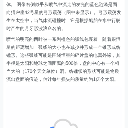
体。 图像右侧似乎从喷气中流走的发光的蓝色涟漪是面
向猎户座42号星的弓形震荡（图中未显示）。弓形震荡发
生在太空中，当气体流碰撞时，它是根据船舶在水中行驶
时产生的月牙形波浪命名的。
喷气的明亮的西叶被一系列橙色的弧线包裹着，随着跟恒
星的距离增加，弧线的大小也在减少并形成一个锥形或纺
锤形。这些弧线可能是围绕恒星的碎片盘的电离外缘，其
半径是太阳和地球之间距离的500倍，盘的中心有一个相
当大的（170个天文单位）洞。纺锤状的形状可能是物质
流出盘面的痕迹，估计每年损失的质量约为1亿个太阳。