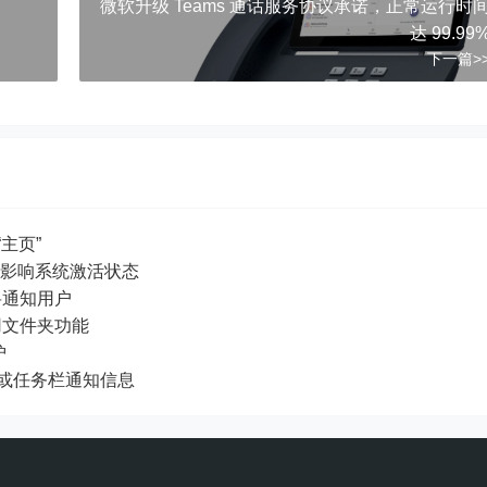
微软升级 Teams 通话服务协议承诺，正常运行时
达 99.99
下一篇>
“主页”
面水印不影响系统激活状态
闭将通知用户
应用文件夹功能
护
 桌面或任务栏通知信息