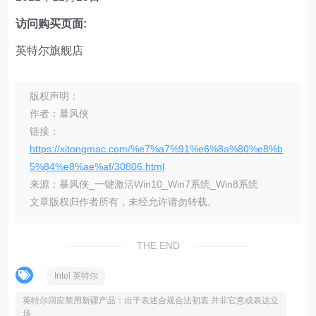
访问购买页面:
英特尔旗舰店
版权声明：
作者：暴风侠
链接：
https://xitongmac.com/%e7%a7%91%e6%8a%80%e8%b
5%84%e8%ae%af/30806.html
来源：暴风侠_一键激活Win10_Win7系统_Win8系统
文章版权归作者所有，未经允许请勿转载。
THE END
Intel 英特尔
英特尔回应禁用新疆产品：出于表述合规合法初衷 并非它意或表达立
场