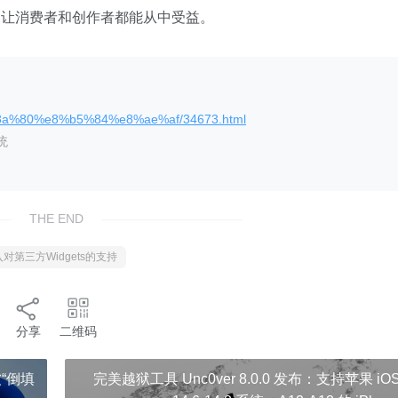
，让消费者和创作者都能从中受益。
%8a%80%e8%b5%84%e8%ae%af/34673.html
统
THE END
”将引入对第三方Widgets的支持
分享
二维码
“倒填
完美越狱工具 Unc0ver 8.0.0 发布：支持苹果 iO