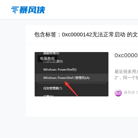
包含标签：0xc0000142无法正常启动 的
0xc00
电脑教程
最近很多用户
2”，同一
可以正常打
具体的一起
暴风侠
2