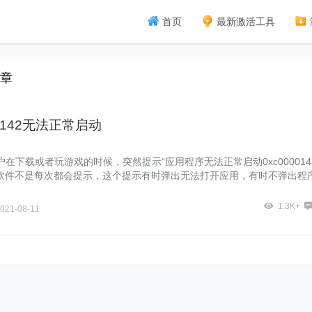
首页
最新激活工具
文章
00142无法正常启动
在下载或者玩游戏的时候，突然提示“应用程序无法正常启动0xc000014
个软件不是每次都会提示，这个提示有时弹出无法打开应用，有时不弹出程
开，反之则打不开。这个怎么解决呢？今天暴风侠带来了详细的解决方法
来看看吧。
1.3K+
021-08-11