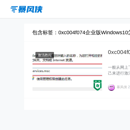
包含标签：0xc004f074企业版Windows
0xc004
激活教程
一般从网上下
己来进行激活
业版系统的时
怎么办呢？不
暴风侠
2
骤。