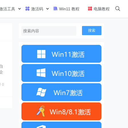
激活工具
激活码
Win11 教程
电脑教程
搜索
自
企
该
步
0