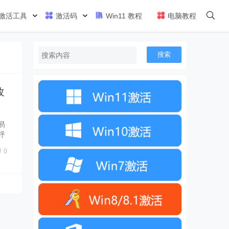
激活工具
激活码
Win11 教程
电脑教程
搜索
改
易
呼
0