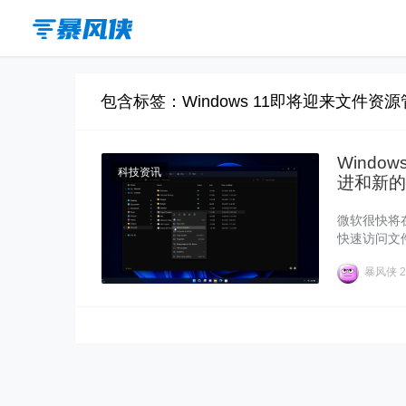
包含标签：Windows 11即将迎来文件资
Wind
科技资讯
进和新的
微软很快将在
快速访问文件
声很高的标签
暴风侠
2
布。