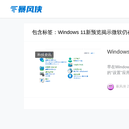
包含标签：Windows 11新预览揭示微
Wind
科技资讯
早在Wind
的“设置”
dows1
制面板组件
暴风侠
2