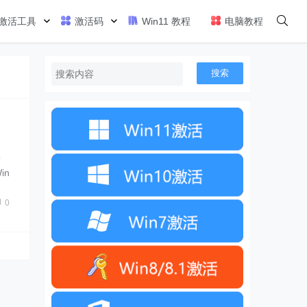
激活工具
激活码
Win11 教程
电脑教程
搜索
新
in
的控
0