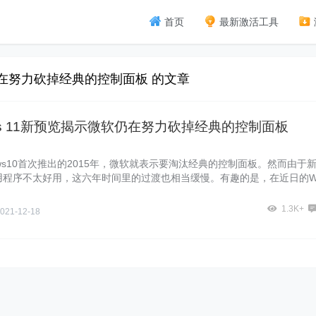
首页
最新激活工具
软仍在努力砍掉经典的控制面板 的文章
ows 11新预览揭示微软仍在努力砍掉经典的控制面板
ows10首次推出的2015年，微软就表示要淘汰经典的控制面板。然而由于
应用程序不太好用，这六年时间里的过渡也相当缓慢。有趣的是，在近日的W
1预览版上，我们发现微软正在加大转进力度、甚至可能很快就彻底砍掉经典
。
1.3K+
021-12-18