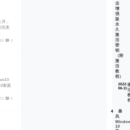
业
增
强
版
断上升，
永
加完美
久
系统是
激
ws10
活
50
0
密
钥
（附
激
活
教
程）
s10
2022-
10家庭
06-11
安装密
网暴风侠
72
0
4
暴
风
钥
Windo
10