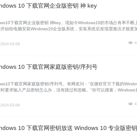
ndows 10 下载官网企业版密钥 神 key
ows10下载官网企业版密钥 神key。现如今Windows10的市场占有率不
开始给电脑安装Windows10企业版系统，安装系统后发现需激活才能更
激活的版本很多功能都用不了，微软Windows10下载官网企业版安装后
Windows10镜像官网Windows10com站长今天给大家带来了激活Windo
4
侠
2024-03-08
密钥。希望能帮助大家激活成功。
indows 10 下载官网家庭版密钥/序列号
dows10下载官网家庭版密钥/序列号。有网友问：“在微软官方下载的Window
时要求输入产品密钥怎么办，没有跳过和忽略。”你可以搜索：Windows
钥”!但是安装完成后必须再用有效的密钥激活!否则无法正常使用系统!注：
系统!那又在哪里才能有Windows10激活码呢？下面Windows10镜像官
4
侠
2024-03-08
分享刚弄到手的全新Windows10家庭版密钥。
ndows 10 下载官网密钥放送 Windows 10 专业版密