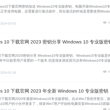
ows10下载官网密钥放送 Windows10专业版密钥。电脑升级Windows1
正常使用电脑，还需要进行激活操作，而在激活的时候是需要使用Window
才能激活的，正版Windows10专业版密钥是需要进行购买的。那么有没
ws10专业版密钥呢?网上相关内容比较少，要不然就是失效的。为此Windows
4
侠
2024-03-02
家分享一些Windows10专业版密钥，全新免费，先到先得。
ws 10 下载官网 2023 密钥分享 Windows 10 专业版密
s10下载官网2020密钥分享 Windows10专业版密钥。Windows10专业版是W
版本中比较受用户喜爱的一个版本,但是很多朋友因为没有Windows10专业
有到现在还没激活系统,今天暴风侠就来给各位提供一些激活密钥。Window
分64位或32位，是通用的，下面暴风侠跟大家分享最新的Windows10
4
侠
2024-02-28
号。
ws 10 下载官网 2023 年全新 Windows 10 专业版密钥
s10下载官网2020年最新Windows10专业版密钥。自从Win7系统停更后，
ws10用户的小伙伴更多了，很多Win7用户开始给电脑安装Windows10原版
统后发现需激活才可能运行，不然很多功能都用不了。乐于助人的Window
4