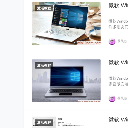
微软 Wi
激活教程
微软Wind
许多朋友们
的运行，不
没有激活的，
暴风
企业版的
微软 W
激活教程
微软Win
家庭版安装
版“安装密
钥无法激活
暴风
就来给大家
微软 Wi
激活教程