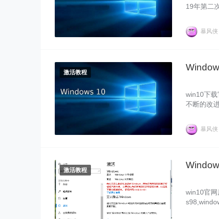
19年第二
改进，值得
来了win
暴风
Windo
激活教程
win10下
不断的改进
专门针对企
版激活码来
暴风
ndows1
Windo
激活教程
win10
s98,w
说，有XP