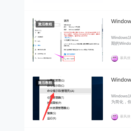
Windo
激活教程
Windo
期的Win
户的口碑来
易上手，兼
暴风
不受官方支
激活了，最
些Window
Windo
激活教程
Window
为简化，你
能，可帮助
许多束缚，
暴风
Window
钥。