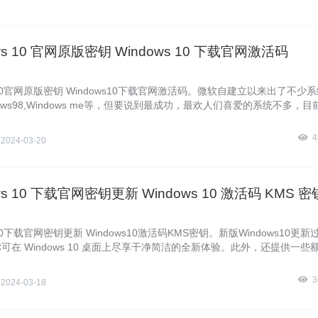
ws 10 官网原版密钥 Windows 10 下载官网激活码
ws10官网原版密钥 Windows10下载官网激活码。微软自建立以来出了不少
dows98,Windows me等，但要说到最成功，最欢人们喜爱的系统不多，
说，有XP，Win7和Windows10。这三个系统都有共通的特点，速度比
容性强等。而经过时间的洗理，现在除了Windows10其他的Windows系
4
侠
2024-03-20
持，所以大多数的用户向Windows10转移。当Windows10下载安装好
安全的方法就是使用密钥激活，下面Windows10镜像官网暴风侠分享给
s10
ws 10 下载官网密钥更新 Windows 10 激活码 KMS 密
s10下载官网密钥更新 Windows10激活码KMS密钥。新版Windows10更新
可在 Windows 10 桌面上尽享干净简洁的全新体验。此外，还提供一些
简化你想做的事情。新版Windows10系统没有激活那么在运用的功能上
甚至没有个性化来设置Windows10系统。如果想要激活Windows10就
3
侠
2024-03-18
s10密钥key，下面Windows10镜像官网暴风侠分享的是Windows10激活码