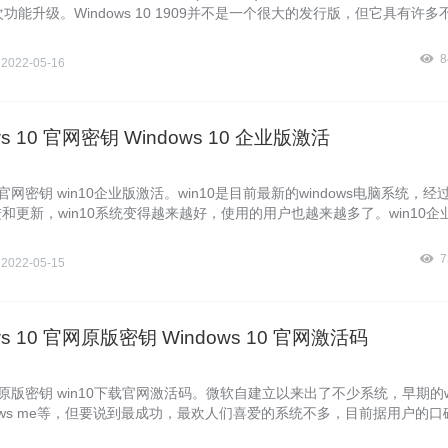
次功能升级。Windows 10 1909并不是一个很大的发行版，但它具有许多
一试。因此，我们得激活它才能正常使用。下面win10镜像官网暴风侠给
10 1909的激活码，助大家一臂之力。
8
侠
2022-05-16
ws 10 官网密钥 Windows 10 企业版激活
载官网密钥 win10企业版激活。win10是目前最新的windows电脑系统，经
和更新，win10系统变得越来越好，使用的用户也越来越多了。win10企
业用户研发的一个windows系统版本，很多小伙伴们在网上搜索windows
激活win10系统，为了小伙伴们能够顺利激活系统，下面暴风侠就来分享一
7
侠
2022-05-15
0企业版激活码。
ws 10 官网原版密钥 Windows 10 官网激活码
官网原版密钥 win10下载官网激活码。微软自建立以来出了不少系统，早期的wi
indows me等，但要说到最成功，最欢人们喜爱的系统不多，目前据用户的口
，win7和win10。这三个系统都有共通的特点，速度比较快，容易上手，