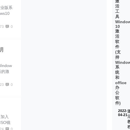
激
活
0专业版系
工
s10
具
有免费
Windo
10镜
10
73
0
激
活
软
件
钥
(支
持
Windo
indow
系
版的激
统
s10专
和
office
激活码专
23
0
办
公
软
件)
2022-
04-21
新加入
ISO镜
s10
24
0