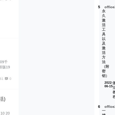
，需要的
5
offic
永
久
激
活
工
具
以
及
激
活
方
09千
法
（附
新版19
密
无法成功
钥）
，win
61
0
家激
2022-
06-15
活)
6
offic
一
10 20