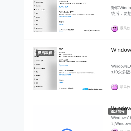
微软Wind
统后，要想
专业版密钥
Windo
暴风
像官网给大
Windo
激活教程
Window
s10众多
活密钥,所
业版密钥不
暴风
业版序列
Windo
激活教程
Window
到Windo
像，安装系