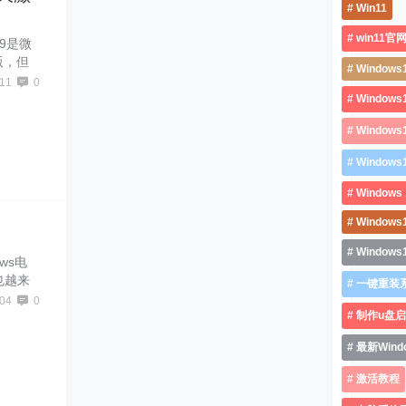
Win11
win11官
09是微
行版，但
Windows
s10
11
0
Window
Window
Window
Windows 
Windows
Window
ows电
也越来
一键重装
多小伙
04
0
制作u盘
能够顺利
最新Wind
激活教程