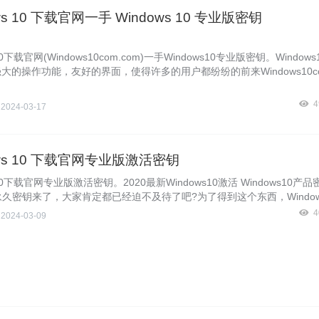
ws 10 下载官网一手 Windows 10 专业版密钥
10下载官网(Windows10com.com)一手Windows10专业版密钥。Window
大的操作功能，友好的界面，使得许多的用户都纷纷的前来Windows10co
装它，但在使用的时候就会发现这是需要激活的，这就尴尬了，那么该怎么
s10呢?针对这个问题Windows10专业版不是免费的，需要我们购买产品密钥
4
侠
2024-03-17
有激活码，Windows10系统将受到各种限制。暴风侠我今天就给大家带
给大家一些免费Windows10专业版密钥，不用花银子哦。
ows 10 下载官网专业版激活密钥
s10下载官网专业版激活密钥。2020最新Windows10激活 Windows10产品密
10永久密钥来了，大家肯定都已经迫不及待了吧?为了得到这个东西，Windows
站长可是费尽九牛二虎之力，为网友们整理的，因为激活码限制次数，你迟
4
侠
2024-03-09
使用完了那也不怕，下面Windows10镜像官网暴风侠给大家分享最新Wind
或者你也可以到网上搜索Windows10激活工具下载使用。