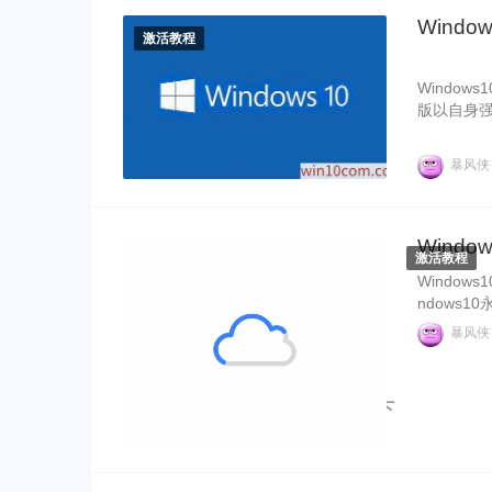
Windo
激活教程
Windows
版以自身强
m下载安
indow
暴风
活，如果没
干货，分享
Wind
激活教程
Window
ndows
m.com
暴风
次数可能被
0激活码，
Windows10" alt="Windows 10 下
载官网专业版激活密钥">