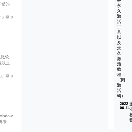
键
不错的
永
大家带
久
激
46
0
活
工
具
以
及
永
久
过微软
激
业版是
活
10企业
教
些wi
程
37
0
（附
激
活
码）
2022-
06-11
ndow
碑来
兼容性