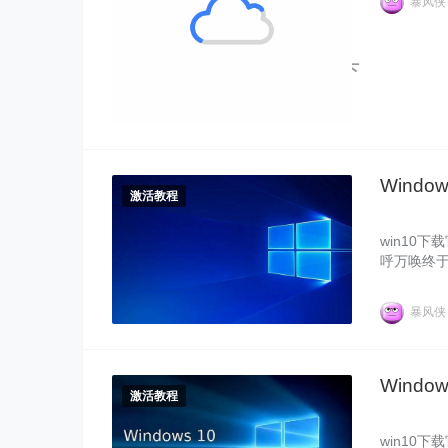
暴风
镜像官网暴
朋友可以
Windows10" alt="Windows 10 下
载官网 2023 年全新 Windows 10
专业版密钥">
Windo
激活教程
win10下
呼万唤终于
09原版系
激活新下载
暴风
10com
活。
Windo
激活教程
win10下载