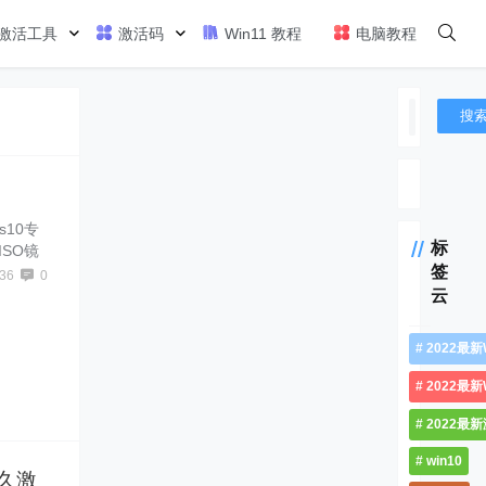
激活工具
激活码
Win11 教程
电脑教程
搜
s10专
标
ISO镜
签
indo
36
0
了肯定不
云
Wind
2022最新
2022最新
2022最
win10
永久激