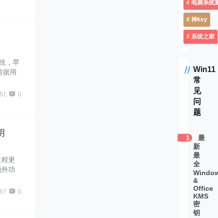
电脑系统
神key
系统之家
系统，早
Win11
目前据用
常
较快，容
见
统已经
51
0
后，就得
问
大家一
题
钥
1
最
新
最
过程更
全
额外功
Windo
就会有
&
Office
必须要有
67
0
KMS
KMS密
密
钥