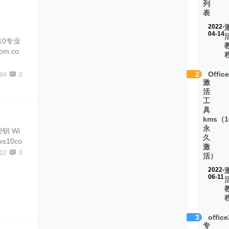
列
表
2022-
04-14
s10专业
m.co
激活W
来激
2
Offic
94
0
了一些
激
活
工
具
kms（1
永
钥 Wi
久
10co
激
到了，
02
0
活）
ows1
2022-
06-11
3
offic
专