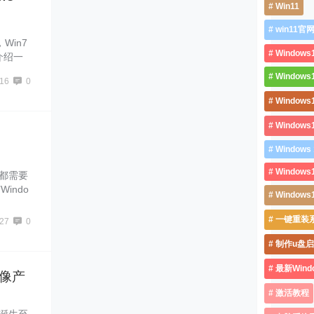
Win11
win11官
Win7
Windows
介绍一
学习下载
Window
16
0
Window
Window
Windows 
Windows
19都需要
indo
Window
的off
19产品密
一键重装
27
0
CY3P-
制作u盘
最新Wind
 镜像产
激活教程