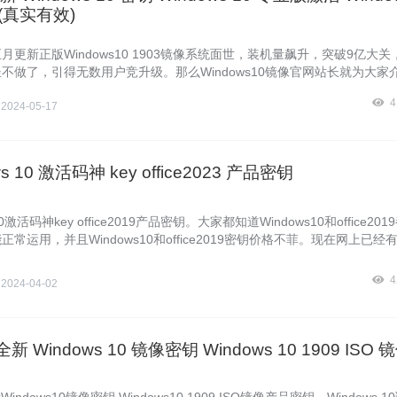
活(真实有效)
月更新正版Windows10 1903镜像系统面世，装机量飙升，突破9亿大关，
不做了，引得无数用户竞升级。那么Windows10镜像官网站长就为大家
ndows10 1903镜像系统的激活问题的介绍给网友们吧，欢迎大家参考和
4
吧！
侠
2024-05-17
ws 10 激活码神 key office2023 产品密钥
10激活码神key office2019产品密钥。大家都知道Windows10和office20
常运用，并且Windows10和office2019密钥价格不菲。现在网上已经有W
ffice2019大客户批量授权版的永久激活密钥，一个key能够激活一百万台机器
9。下面Windows10镜像官网暴风侠为小伙伴们分享Windows10和office20
4
侠
2024-04-02
 Windows10神Key：87VT2-FY2XW-F7K39-W3T8R-XMFGFTFP9Y-V
全新 Windows 10 镜像密钥 Windows 10 1909 ISO