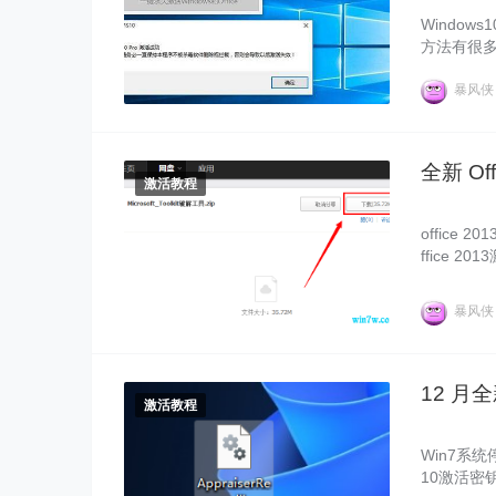
Window
方法有很多
种不限版本
这
暴风
全新 Of
激活教程
offic
ffice
要是激活
暴风
12 月全
激活教程
Win7系
10激活密