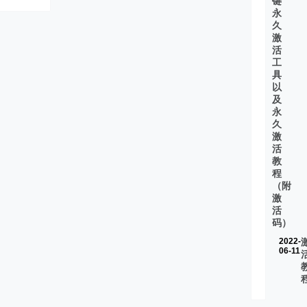
键
永
久
激
活
工
具
以
及
永
久
激
活
教
程
（附
激
活
码）
2022-
06-11