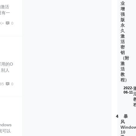
业
的激活
增
没有一
强
的正是
版
4K+
0
永
久
激
活
密
钥
（附
激
可用的O
活
，别人
教
程）
85
0
2022-
06-11
4
暴
风
dows
Windo
就可以
10