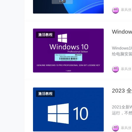
使用这个W
列号_神K
暴风
Windo
激活教程
Window
给电脑安装
版的激活
暴风
2023 
激活教程
2021全新
运行，不然
单，也安全
暴风