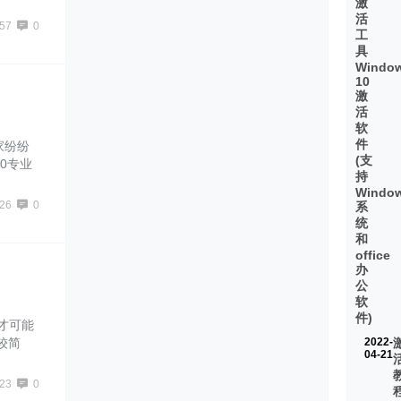
专业版序
激
活
57
0
工
具
Windo
10
激
活
软
件
大家纷纷
(支
10专业
持
Windo
26
0
系
统
和
office
办
公
软
件)
活才可能
较简
2022-
04-21
23
0