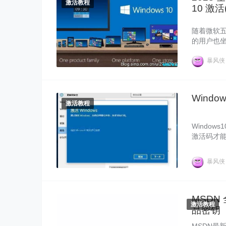
激活教程
10 激
随着微软五
的用户也坐
下关于Wi
新版系统
暴风
Windo
激活教程
Windows
激活码才能正
ws10和o
ice201
暴风
钥、神key。
VVH
MSDN 
激活教程
品密钥