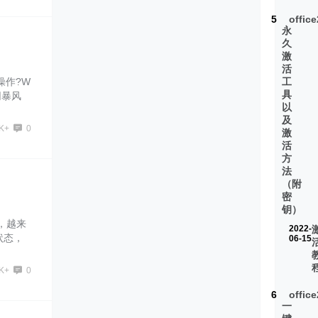
5
offic
永
久
激
活
何操作?W
工
具
网暴风
以
码与下
及
1K+
0
激
活
方
法
（附
密
钥）
后，越来
2022-
状态，
06-15
2K+
0
6
offic
一