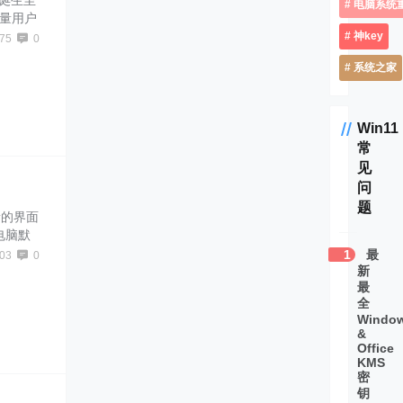
10诞生至
电脑系统
大量用户
不会有太
神key
75
0
ndow
系统之家
官网暴
Win11
常
见
问
题
仅新的界面
电脑默
操作体验
1
最
03
0
新
升级成专
最
密钥和激
全
Windo
&
Office
KMS
密
钥