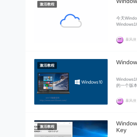
Windo
激活教程
今天Wind
Windows
的Wind
后又该如何
暴风
要有了Wi
活密钥和
Wind
激活教程
Window
的一个版本
多，其设计
专业版的人
暴风
法吧。
Windo
激活教程
Key