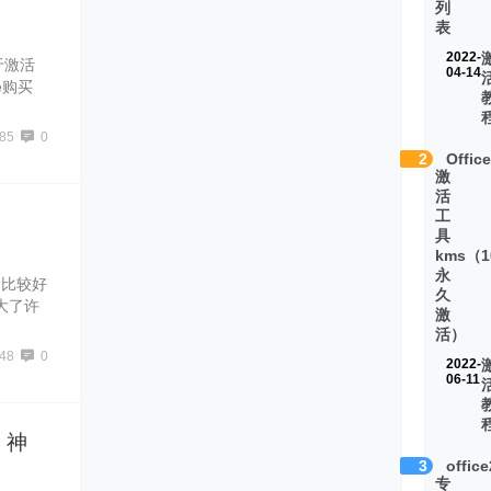
列
表
2022-
于激活
04-14
re购买
板等硬件
实你只
85
0
版本的激
2
Offic
激
活
工
具
kms（1
永
统中比较好
久
强大了许
激
s10
活）
看看方
48
0
2022-
06-11
0 神
3
offic
专