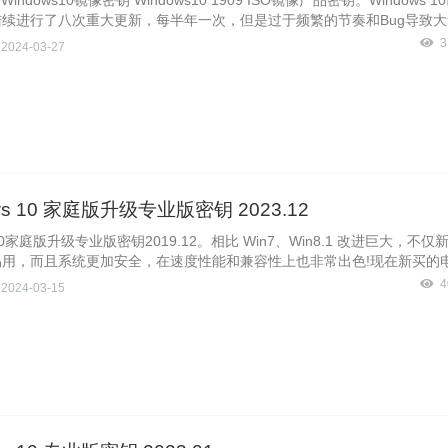
indows10镜像密钥 Windows10 1909 ISO镜像产品密钥。Windows 
陆续进行了八次重大更新，每半年一次，但是过于频繁的节奏和Bug导致
于是微软调整了策略，Windows10 1909版本将是第一次非重大更新，
3
侠
2024-03-27
特性，而是以累积更新为主，更像以前的SP服务包。现在微软已经发布Wi
909正式版ISO镜像，我们下载了此版本后如何激活呢？本文Windows10镜像
家分享MSDN最新Windows10 1909 ISO镜像产品密钥。
ws 10 家庭版升级专业版密钥 2023.12
s10家庭版升级专业版密钥2019.12。相比 Win7、Win8.1 改进巨大，不
易用，而且系统更加安全，在速度性能和兼容性上也非常出色!现在新买的
indows10家庭中文版系统，而Windows10家庭中文版很多功能受限，
4
侠
2024-03-15
dows10专业版，所以就有很多用户想要把自带的Windows10家庭中文版
Windows10镜像官网暴风侠给大家分享Windows10家庭版升级专业版