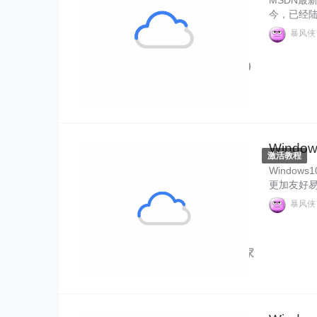
MSDN最新W
今，已经
感到厌倦，
暴风
多新功能新
s10 1
神" alt="MSDN 全新 Windows 10
风侠就来给大
镜像密钥 Windows 10 1909 ISO
镜像产品密钥">
Windo
激活教程
Window
更加友好
认是预装W
暴风
不如Win
业版，今天
活方法。
Windows10" alt="Windows 10 家
庭版升级专业版密钥 2023.12">