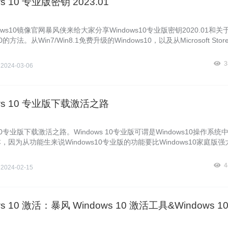
ws 10 专业版密钥 2023.01
ows10镜像官网暴风侠来给大家分享Windows10专业版密钥2020.01和关
10的方法。从Win7/Win8.1免费升级的Windows10，以及从Microsoft Sto
ows10却是使用数字许可证激活的，并且在重装Windows10系统或更换主
激活Windows10系统?这些都是大家所关心的Windows10激活问题。其
3
侠
2024-03-06
ndows10密钥，都能搞定，下面我们来看看Windows10专业版以及其他
激活方法
ows 10 专业版下载激活之路
s10专业版下载激活之路。Windows 10专业版可谓是Windows10操作系
，因为从功能生来说Windows10专业版的功能要比Windows10家庭版
与新添的功能也更加的适合专业人士使用或者企业使用，因此使用Window
数非常多。那么Windows10专业版怎么下载，怎么激活呢？下面我们来
4
侠
2024-02-15
ws 10 激活：暴风 Windows 10 激活工具&Windows 1