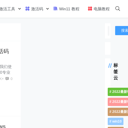
激活工具
激活码
Win11 教程
电脑教程
搜
激活码
标
需要我们使
签
10专业
云
10专业
6K+
0
久激活工具
ws10
2022最新
2022最新
2022最
win10
ws