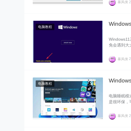
暴风侠
2
Window
电脑教程
Window
免会遇到大大
况，为此十
暴风侠
2
Windo
电脑教程
电脑睡眠模
是很环保，可
电脑睡眠时间
法吧。
暴风侠
2