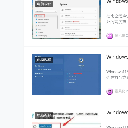
Wind
电脑教程
杜比全景声
外的高度声道
一情况应该
暴风侠
2
Windo
电脑教程
Window
会在前台或
动。下面暴风
暴风侠
2
Windo
电脑教程
Window