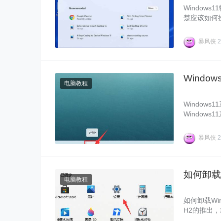
Window
楚应该如何操
法，感兴趣
暴风侠
2
Wind
电脑教程
Window
Window
限怎么开启？
一起来看看
暴风侠
2
如何卸载 
电脑教程
如何卸载Wi
H2的推出
看看这篇Wi