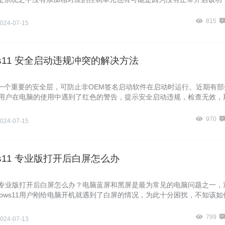
们来看看暴风侠带来的解决方法吧，希望对你有用。
815
024-07-15
ows11 安全启动违规冲突的解决方法
一个重要的安全层，可防止非OEM签名启动软件在启动时运行。近期有部
s11用户在电脑的使用中遇到了红色的警告，提示安全启动违规，检查无效，
情况应该如何解决呢？下面我们来看看吧。
970
024-07-15
ws11 专业版打开后白屏怎么办
s11专业版打开后白屏怎么办？电脑蓝屏和黑屏是最为常见的电脑问题之一，
dows11用户刚给电脑开机就遇到了白屏的情况，为此十分困扰，不知该如
下面暴风侠准备了解决方法，我们一起来看看吧。
799
024-07-13