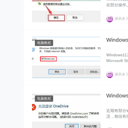
在部分操作
面暴风侠为大
暴风侠
2
Window
电脑教程
Windows
Micros
下面就和暴
暴风侠
2
Window
电脑教程
近期有部分Wi
况，相信有
整理了详细
下教程对你