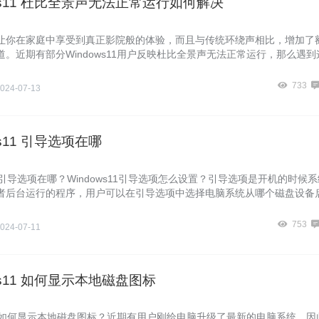
ows11 杜比全景声无法正常运行如何解决
让你在家庭中享受到真正影院般的体验，而且与传统环绕声相比，增加了
。近期有部分Windows11用户反映杜比全景声无法正常运行，那么遇到
如何解决呢？下面我们来看看吧。
733
024-07-13
ws11 引导选项在哪
s11引导选项在哪？Windows11引导选项怎么设置？引导选项是开机的时候系
者后台运行的程序，用户可以在引导选项中选择电脑系统从哪个磁盘设备
侠将为大家带来Windows11引导选项的设置方法，我们一起来看看吧。
753
024-07-11
ws11 如何显示本地磁盘图标
s11如何显示本地磁盘图标？近期有用户刚给电脑升级了最新的电脑系统，因