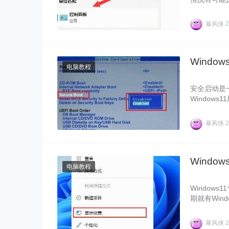
能，下面我
暴风侠
2
Wind
电脑教程
安全启动是
Window
么对于这一
暴风侠
2
Windo
电脑教程
Window
期就有Win
解决，对此
暴风侠
2