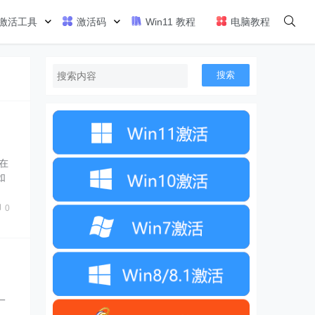
激活工具
激活码
Win11 教程
电脑教程
搜索
在
如
法
0
一