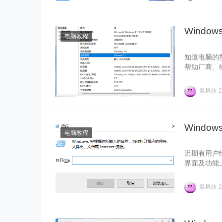
Windo
电脑教程
知道电脑的
帮助厂商、
侠将为大家带
暴风侠
2
Windo
电脑教程
近期有用户给
界面及功能
将Windo
暴风侠
2