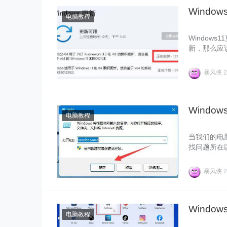
Windo
电脑教程
Window
新，那么应该
半取消的方
暴风侠
2
Windo
电脑教程
当我们的电
找问题所在以
070002
暴风侠
2
Windo
电脑教程