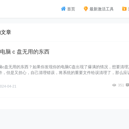
首页
最新激活工具
的文章
电脑 c 盘无用的东西
脑c盘无用的东西？如果你发现你的电脑C盘出现了爆满的情况，想要清理
件，但是又担心，自己清理错误，将系统的重要文件给误清理了，那么应
面暴风侠就来和大家讲讲Windows11清理c盘无用文件，步骤简单，安
一起来看
351
024-04-21