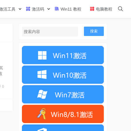
激活工具
激活码
Win11 教程
电脑教程
搜索
其
该
全
0