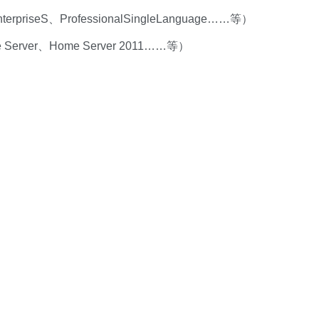
nterpriseS、ProfessionalSingleLanguage……等）
age Server、Home Server 2011……等）