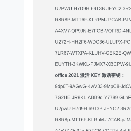
U2PWU-H7D9H-69T3B-JEYC2-3R
R8R8P-MTT6F-KLRPM-J7CAB-PJ
A4XV7-QP9JN-E7FCB-VQFRD-4N
U272H-HH2F6-WDG36-ULUPX-PC
7LR67-WTXPA-KLUHV-GEK2E-Q
EUYTH-3KWKL-PJMX7-XBCPW-9
office 2021 激活 KEY 激话密钥：
9dp6T-9AGwG-KwV33-9MpC8-JdC
7G2HE-JR8KL-ABB9d-Y7789-GLnF
U2pwU-H7d9H-69T3B-JEYC2-3R2
R8R8p-MTT6F-KLRpM-J7CAB-pJM
A4xV7-Qp9Jn-E7FCB-VQFRd-4nL