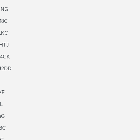
2NG
M8C
LKC
HTJ
W4CK
U2DD
VF
L
nG
8C
KC