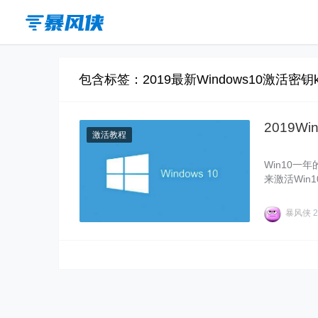
包含标签：2019最新Windows10激活密钥
2019W
激活教程
Win10一
来激活Win
使用Win1
大家整理最新
暴风侠
2
YVC9B-4J
D-98N7V-