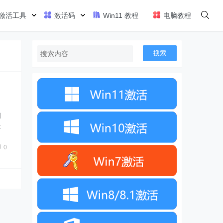
激活工具
激活码
Win11 教程
电脑教程
搜索
钥
是
为
X-
0
X