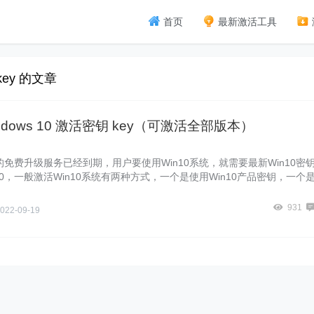
首页
最新激活工具
key 的文章
indows 10 激活密钥 key（可激活全部版本）
年的免费升级服务已经到期，用户要使用Win10系统，就需要最新Win10密
10，一般激活Win10系统有两种方式，一个是使用Win10产品密钥，一个
0激活工具，官方有提供Win10专业版等多种版本的激活码key，这边暴风侠
windows10序列号激活密匙。一起来看看吧！ 专业版：W269N-WFGW
931
022-09-19
6C9-T83GX企业版：NPPR9-FWDCX-D2C8J-H872K-2YT43家庭版：TX9
6WMQ6-BX7F