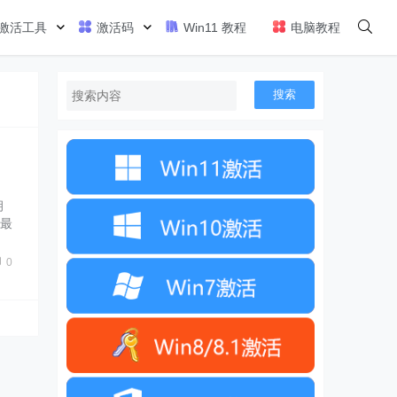
激活工具
激活码
Win11 教程
电脑教程
搜索
钥
种最
o
0