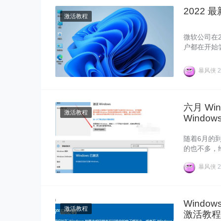
2022 
激活教程
微软公司在2
户都在开始尝
能，那么win
暴风侠
2
六月 Wi
激活教程
Windows
随着6月的到
的也不多，
求量大，不
暴风侠
2
Window
激活教程
激活教程