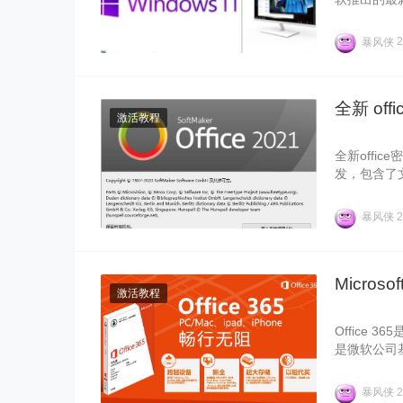
及待的想要使用
暴风侠
2
全新 of
激活教程
全新office
发，包含了
软件提供文
暴风侠
2
Micros
激活教程
Office 
是微软公司基
别不
暴风侠
2