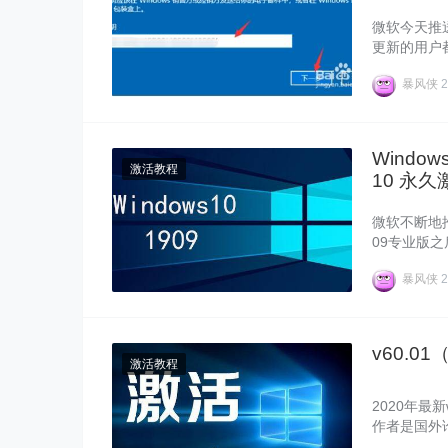
微软今天推送W
更新的用户都有
码才能更新
暴风侠
2
Window
激活教程
10 永久
微软不断地推送
09专业版之
业版永久激
暴风侠
2
v60.0
激活教程
2020年最新
作者是国外
活工具。不