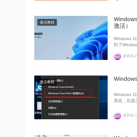
Windo
激活教程
激活）
Window
到了Wind
就为大家整理了
暴风侠
2
Windo
激活教程
Window
系统，但是正
1专业工作站
今天在这
暴风侠
2