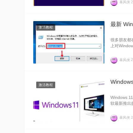
暴风侠
2
最新 Wi
激活教程
很多朋友都在
上对Wind
ndows11
号分享、Wi
暴风侠
2
Windo
激活教程
Windows
软最新推出的
暴风侠就给大
暴风侠
2