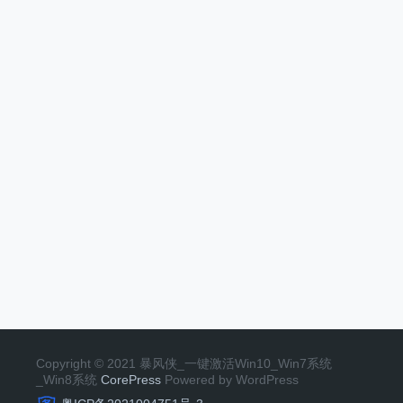
Copyright © 2021 暴风侠_一键激活Win10_Win7系统
_Win8系统
CorePress
Powered by WordPress