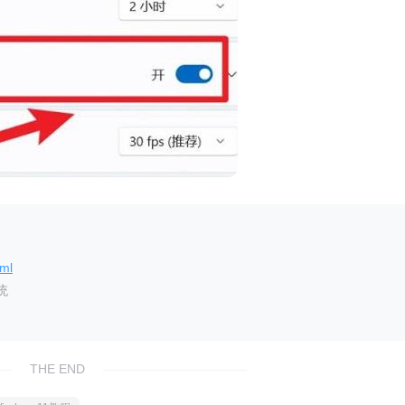
tml
统
THE END