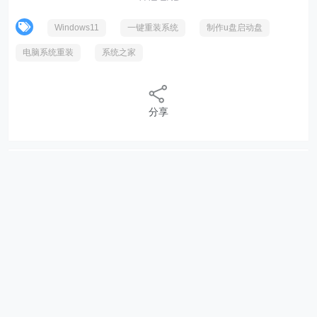
Windows11
一键重装系统
制作u盘启动盘
电脑系统重装
系统之家
分享
相关内容
联想笔记本 U 盘重装 Windows11 系统通用方法分
享
Windows11 右键显示更多选项怎么关
Windows11 防火墙高级设置点不了
如何升级 Windows11 系统
Windows11 安全启动违规冲突的解决方法