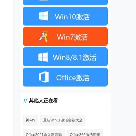
其他人正在看
神key
最新Win11激活密钥大全
Office2021永久激活码
Office365激活密钥