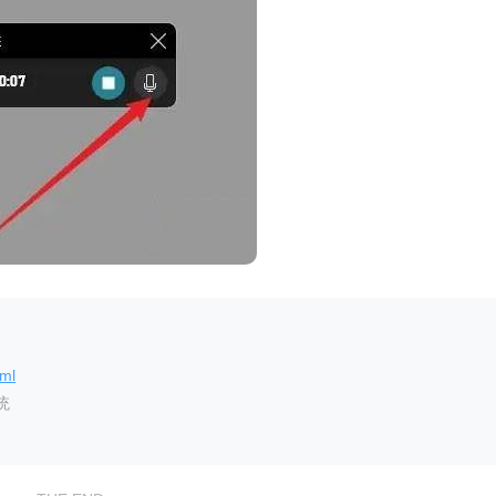
tml
统