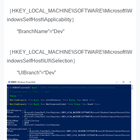
［HKEY_LOCAL_MACHINE\\SOFTWARE\\Microsoft\\W
indowsSelfHost\\Applicability］
“BranchName”=“Dev”
［HKEY_LOCAL_MACHINE\\SOFTWARE\\Microsoft\\W
indowsSelfHost\\UI\\Selection］
“UIBranch”=“Dev”