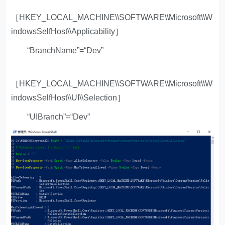
［HKEY_LOCAL_MACHINE\\SOFTWARE\\Microsoft\\W
indowsSelfHost\\Applicability］
“BranchName”=“Dev”
［HKEY_LOCAL_MACHINE\\SOFTWARE\\Microsoft\\W
indowsSelfHost\\UI\\Selection］
“UIBranch”=“Dev”