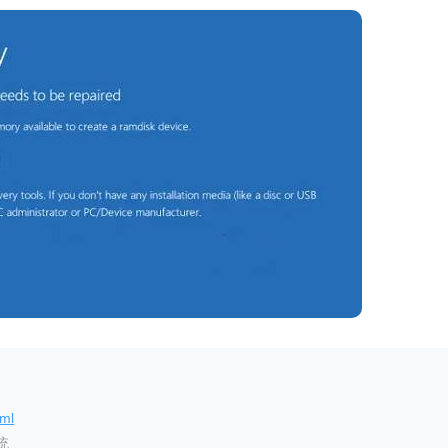
tml
统