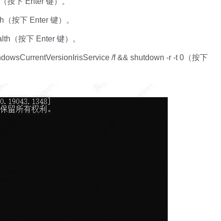
lth（按下 Enter 键）。
alth（按下 Enter 键）。
Health（按下 Enter 键）。
CurrentVersionIrisService /f && shutdown -r -t 0（按下