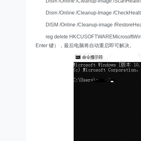
Dism /Online /Cleanup-Image /ScanHea
Dism /Online /Cleanup-Image /CheckHe
DISM /Online /Cleanup-image /Restore
reg delete HKCUSOFTWAREMicrosoftWindows
Enter 键），最后电脑将自动重启即可解决。