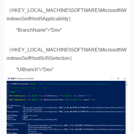
［HKEY_LOCAL_MACHINE\\SOFTWARE\\Microsoft\\W
indowsSelfHost\\Applicability］
“BranchName”=“Dev”
［HKEY_LOCAL_MACHINE\\SOFTWARE\\Microsoft\\W
indowsSelfHost\\UI\\Selection］
“UIBranch”=“Dev”