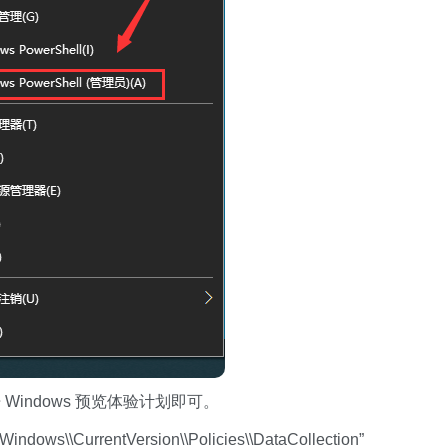
ndows 预览体验计划即可。
ows\\CurrentVersion\\Policies\\DataCollection”