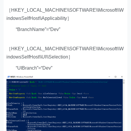
［HKEY_LOCAL_MACHINE\\SOFTWARE\\Microsoft\\W
indowsSelfHost\\Applicability］
“BranchName”=“Dev”
［HKEY_LOCAL_MACHINE\\SOFTWARE\\Microsoft\\W
indowsSelfHost\\UI\\Selection］
“UIBranch”=“Dev”