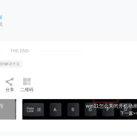
l
统
THE END
转圈的解决方法
分享
二维码
程
win11怎么关闭开机动
下一篇>