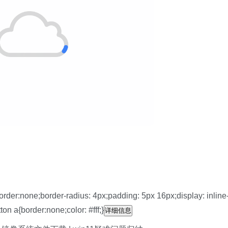
order:none;border-radius: 4px;padding: 5px 16px;display: inline
tton a{border:none;color: #fff;}
详细信息