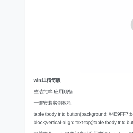
w
in11精简版
整洁纯粹 应用顺畅
一键安装实例教程
table tbody tr td button{background: #4E9FF7;b
block;vertical-align: text-top;}table tbody tr td bu