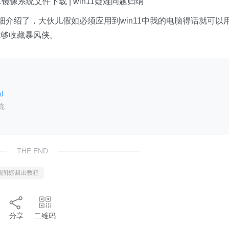
11镜像系统文件下载 | win11疑难问题归纳
细介绍了，大伙儿假如必须应用到win11中我的电脑得话就可以
能够收藏暴风侠。
l
统
THE END
电脑图标调出教程
分享
二维码