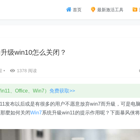
首页
最新激活工具
动升级win10怎么关闭？
程
•
1378 阅读
11、Office、Win7）
免费获取>>
11发布以后或是有很多的用户不愿意放弃win7而升級，可是电
，那麼如何关闭
Win7
系统升級win11的提示作用呢？下面暴风侠将