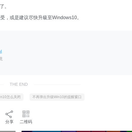
了。
或是建议尽快升級至Windows10。
l
统
THE END
in10怎么关闭
不再弹出升级Win10的提醒窗口
分享
二维码