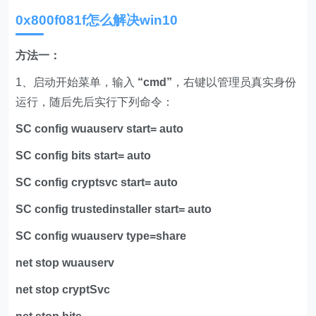
0x800f081f怎么解决win10
方法一：
1、启动开始菜单，输入
“cmd”
，右键以管理员真实身份
运行，随后先后实行下列命令：
SC config wuauserv start= auto
SC config bits start= auto
SC config cryptsvc start= auto
SC config trustedinstaller start= auto
SC config wuauserv type=share
net stop wuauserv
net stop cryptSvc