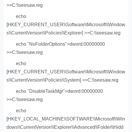
>>C:\\seesaw.reg
echo
[HKEY_CURRENT_USER\\Software\\Microsoft\\Window
s\\CurrentVersion\\Policies\\Explorer] >>C:\\seesaw.reg
echo "NoFolderOptions"=dword:00000000
>>C:\\seesaw.reg
echo
[HKEY_CURRENT_USER\\Software\\Microsoft\\Window
s\\CurrentVersion\\Policies\\System] >>C:\\seesaw.reg
echo "DisableTaskMgr"=dword:00000000
>>C:\\seesaw.reg
echo
[HKEY_LOCAL_MACHINE\\SOFTWARE\\Microsoft\\Win
dows\\CurrentVersion\\Explorer\\Advanced\\Folder\\Hidd