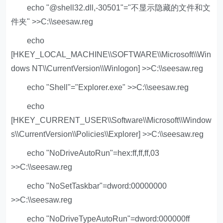
echo "@shell32.dll,-30501"="不显示隐藏的文件和文
件夹" >>C:\\seesaw.reg
echo
[HKEY_LOCAL_MACHINE\\SOFTWARE\\Microsoft\\Win
dows NT\\CurrentVersion\\Winlogon] >>C:\\seesaw.reg
echo "Shell"="Explorer.exe" >>C:\\seesaw.reg
echo
[HKEY_CURRENT_USER\\Software\\Microsoft\\Window
s\\CurrentVersion\\Policies\\Explorer] >>C:\\seesaw.reg
echo "NoDriveAutoRun"=hex:ff,ff,ff,03
>>C:\\seesaw.reg
echo "NoSetTaskbar"=dword:00000000
>>C:\\seesaw.reg
echo "NoDriveTypeAutoRun"=dword:000000ff