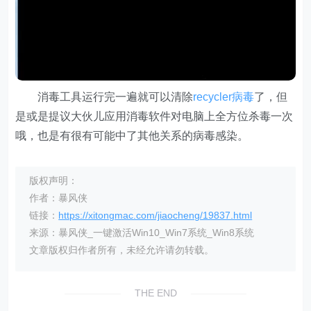
消毒工具运行完一遍就可以清除
recycler病毒
了，但
是或是提议大伙儿应用消毒软件对电脑上全方位杀毒一次
哦，也是有很有可能中了其他关系的病毒感染。
版权声明：
作者：暴风侠
链接：
https://xitongmac.com/jiaocheng/19837.html
来源：暴风侠_一键激活Win10_Win7系统_Win8系统
文章版权归作者所有，未经允许请勿转载。
THE END