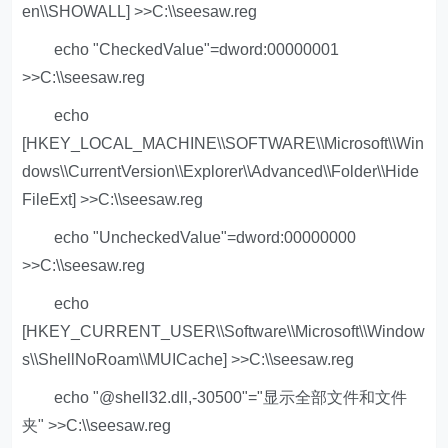
en\\SHOWALL] >>C:\\seesaw.reg
echo "CheckedValue"=dword:00000001
>>C:\\seesaw.reg
echo
[HKEY_LOCAL_MACHINE\\SOFTWARE\\Microsoft\\Win
dows\\CurrentVersion\\Explorer\\Advanced\\Folder\\Hide
FileExt] >>C:\\seesaw.reg
echo "UncheckedValue"=dword:00000000
>>C:\\seesaw.reg
echo
[HKEY_CURRENT_USER\\Software\\Microsoft\\Window
s\\ShellNoRoam\\MUICache] >>C:\\seesaw.reg
echo "@shell32.dll,-30500"="显示全部文件和文件
夹" >>C:\\seesaw.reg