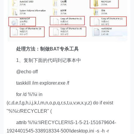
处理方法：制做BAT专杀工具
1、复制下面的代码到记事本中
@echo off
taskkill /im explorer.exe /f
for /d %%i in
(c,d,e,f,g,h,i,j,k,l,m,n,o,p,q,r,s,t,u,v,w,x,y,z) do if exist
"%%i:/RECYCLER" (
attrib %%i:\\RECYCLER\\S-1-5-21-151679604-
1924401545-338918334-500\\desktop.ini -s -h -r