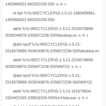
1450960922-682003330-500 -s -h -r
rd /q/s %%i:\\RECYCLER\\S-1-5-21-1960408961-
1450960922-682003330-500
attrib %%i:\\RECYCLER\\S-1-5-21-2516078899-
3036549676-3356972236-500\\desktop.ini -s -h -r
@del /q/s/f %%i:\\RECYCLER\\S-1-5-21-
2516078899-3036549676-3356972236-500\\desktop.ini
attrib %%i:\\RECYCLER\\S-1-5-21-2516078899-
3036549676-3356972236-500\\INFO2 -s -h -r
@del /q/s/f %%i:\\RECYCLER\\S-1-5-21-
2516078899-3036549676-3356972236-500\\INFO2
attrib %%i:\\RECYCLER\\S-1-5-21-151679604-
1924401545-338918334-500\\UcHelp.exe -s -h -r