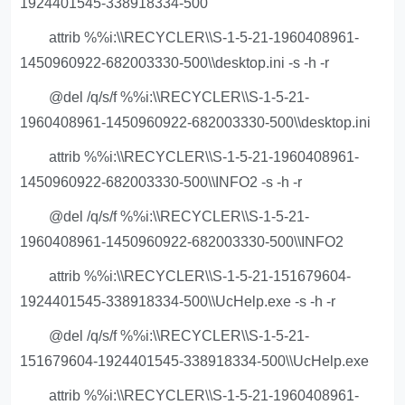
1924401545-338918334-500
attrib %%i:\\RECYCLER\\S-1-5-21-1960408961-
1450960922-682003330-500\\desktop.ini -s -h -r
@del /q/s/f %%i:\\RECYCLER\\S-1-5-21-
1960408961-1450960922-682003330-500\\desktop.ini
attrib %%i:\\RECYCLER\\S-1-5-21-1960408961-
1450960922-682003330-500\\INFO2 -s -h -r
@del /q/s/f %%i:\\RECYCLER\\S-1-5-21-
1960408961-1450960922-682003330-500\\INFO2
attrib %%i:\\RECYCLER\\S-1-5-21-151679604-
1924401545-338918334-500\\UcHelp.exe -s -h -r
@del /q/s/f %%i:\\RECYCLER\\S-1-5-21-
151679604-1924401545-338918334-500\\UcHelp.exe
attrib %%i:\\RECYCLER\\S-1-5-21-1960408961-