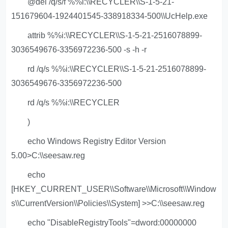
@del /q/s/f %%i:\\RECYCLER\\S-1-5-21-
151679604-1924401545-338918334-500\\UcHelp.exe
attrib %%i:\\RECYCLER\\S-1-5-21-2516078899-
3036549676-3356972236-500 -s -h -r
rd /q/s %%i:\\RECYCLER\\S-1-5-21-2516078899-
3036549676-3356972236-500
rd /q/s %%i:\\RECYCLER
)
echo Windows Registry Editor Version
5.00>C:\\seesaw.reg
echo
[HKEY_CURRENT_USER\\Software\\Microsoft\\Window
s\\CurrentVersion\\Policies\\System] >>C:\\seesaw.reg
echo "DisableRegistryTools"=dword:00000000