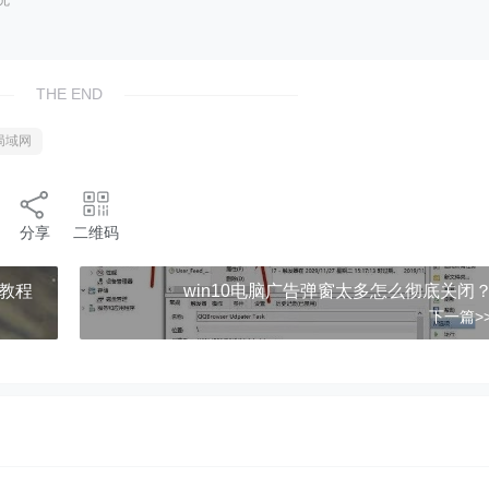
THE END
局域网
分享
二维码
显教程
win10电脑广告弹窗太多怎么彻底关闭
下一篇>