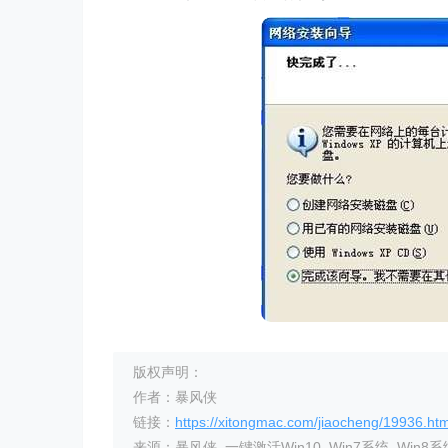
版权声明：
作者：暴风侠
链接：
https://xitongmac.com/jiaocheng/19936.htm
来源：暴风侠_一键激活Win10_Win7系统_Win8系