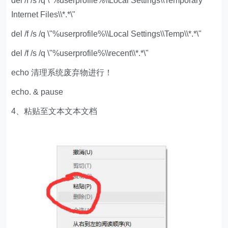
del /f /s /q \"%userprofile%\\Local Settings\\Temporary
Internet Files\\*.*\"
del /f /s /q \"%userprofile%\\Local Settings\\Temp\\*.*\"
del /f /s /q \"%userprofile%\\recent\\*.*\"
echo 清理系统废弃物进行！
echo. & pause
4、粘贴至文本文本文档