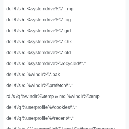
del /f /s /q %systemdrive%\\*._mp
del /f /s /q %systemdrive%\\*.log
del /f /s /q %systemdrive%\\*.gid
del /f /s /q %systemdrive%\\*.chk
del /f /s /q %systemdrive%\\*.old
del /f /s /q %systemdrive%\\recycled\\*.*
del /f /s /q %windir%\\*.bak
del /f /s /q %windir%\\prefetch\\*.*
rd /s /q %windir%\\temp & md %windir%\\temp
del /f /q %userprofile%\\cookies\\*.*
del /f /q %userprofile%\\recent\\*.*