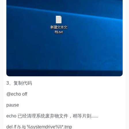
3、复制代码
@echo off
pause
echo 已经清理系统废弃物文件，稍等片刻......
del /f /s /q %systemdrive%\\*.tmp