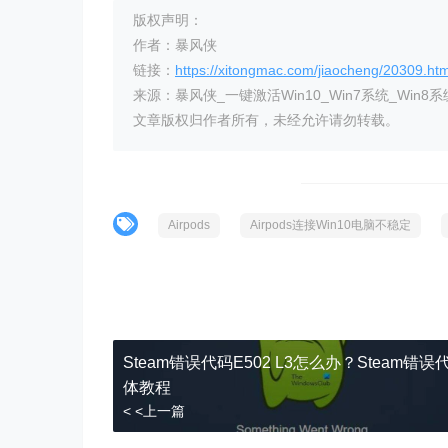
版权声明：
作者：暴风侠
链接：
https://xitongmac.com/jiaocheng/20309.htm
来源：暴风侠_一键激活Win10_Win7系统_Win8系
文章版权归作者所有，未经允许请勿转载。
Airpods
Airpods连接Win10电脑不稳定
Steam错误代码E502 L3怎么办？Steam错误
体教程
< <上一篇