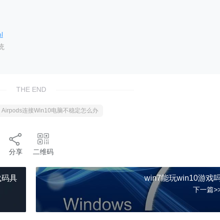
l
统
THE END
Airpods连接Win10电脑不稳定怎么办
分享
二维码
代码具
win7能玩win10游戏
下一篇>