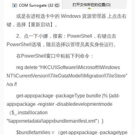
或是在进程选卡中的 Windows 資源管理器 上点击右
键，选择【重新启动】。
2、点一下小娜，搜索：PowerShell，右键点击
PowerShell选项，随后选择以管理员真实身份运行。
在PowerShell窗口中粘贴下列命令：
reg delete “HKCU\\Software\\Microsoft\\Windows
NT\\CurrentVersion\\TileDataModel\\Migration\\TileStore”
/va /f
get-appxpackage -packageType bundle |% {add-
appxpackage -register -disabledevelopmentmode
（$_.installlocation
“\\appxmetadata\\appxbundlemanifest.xml”）}
$bundlefamilies = （get-appxpackage -packagetype