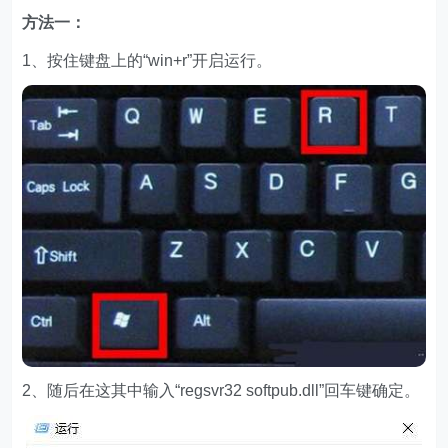
方法一：
1、按住键盘上的“win+r”开启运行。
2、随后在这其中输入“regsvr32 softpub.dll”回车键确定。