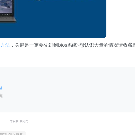
复方法
，关键是一定要先进到bios系统~想认识大量的情况请收藏
l
统
THE END
007b怎么修复