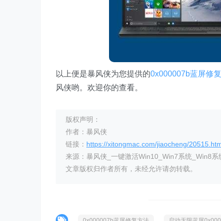
以上便是暴风侠为您提供的
0x000007b蓝屏修
风侠哟。欢迎你的查看。
版权声明：
作者：暴风侠
链接：
https://xitongmac.com/jiaocheng/20515.htm
来源：暴风侠_一键激活Win10_Win7系统_Win8系
文章版权归作者所有，未经允许请勿转载。
0x000007b蓝屏修复方法
启动无限蓝屏0x000