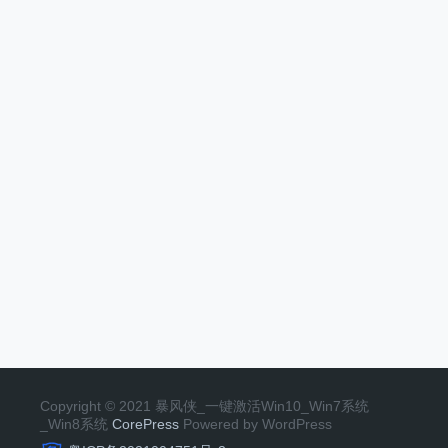
Copyright © 2021 暴风侠_一键激活Win10_Win7系统
_Win8系统
CorePress
Powered by WordPress