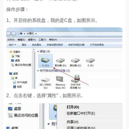
操作步骤：
1、开启你的系统盘，我的是C盘，如图所示。
2、点击右键，选择“属性”，如图所示。