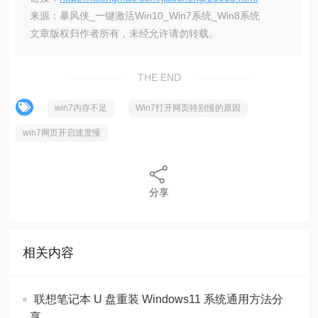
来源：暴风侠_一键激活Win10_Win7系统_Win8系统
文章版权归作者所有，未经允许请勿转载。
THE END
win7内存不足
Win7打开网页特别慢的原因
win7网页开启速度慢
分享
相关内容
联想笔记本 U 盘重装 Windows11 系统通用方法分
享