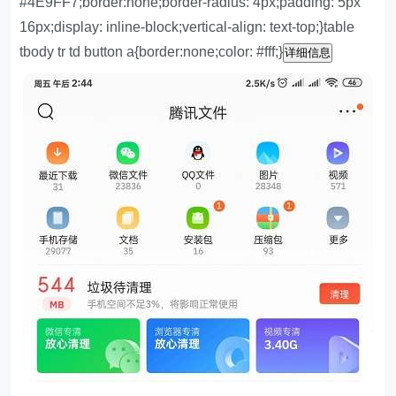
#4E9FF7;border:none;border-radius: 4px;padding: 5px
16px;display: inline-block;vertical-align: text-top;}table
tbody tr td button a{border:none;color: #fff;}
详细信息