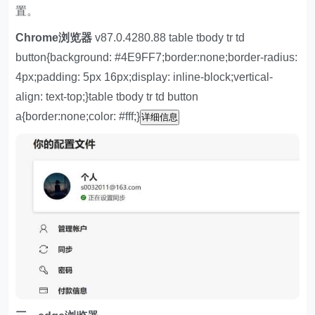
置。
Chrome浏览器
v87.0.4280.88 table tbody tr td
button{background: #4E9FF7;border:none;border-radius:
4px;padding: 5px 16px;display: inline-block;vertical-
align: text-top;}table tbody tr td button
a{border:none;color: #fff;}
详细信息