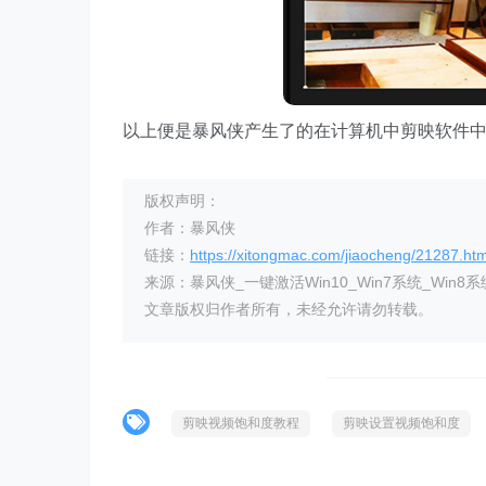
以上便是暴风侠产生了的在计算机中剪映软件
版权声明：
作者：暴风侠
链接：
https://xitongmac.com/jiaocheng/21287.htm
来源：暴风侠_一键激活Win10_Win7系统_Win8系
文章版权归作者所有，未经允许请勿转载。
剪映视频饱和度教程
剪映设置视频饱和度