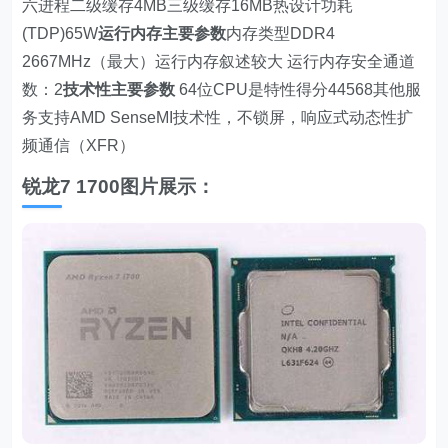
六进程二级缓存4MB三级缓存16MB热设计功耗
(TDP)65W
运行内存主要参数
内存类型DDR4
2667MHz（最大）运行内存叙述较大 运行内存安全通道
数：2
技术性
主要参数
64位CPU是特性得分44568其他服
务支持AMD SenseMI技术性，不锁屏，响应式动态性扩
频通信（XFR）
锐龙7 1700图片展示：