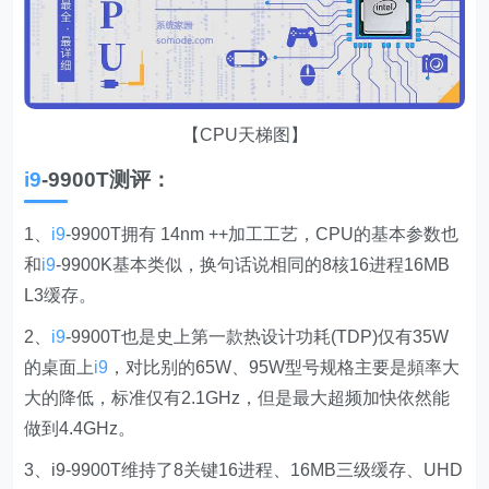
【CPU天梯图】
i9
-9900T测评：
1、
i9
-9900T拥有 14nm ++加工工艺，CPU的基本参数也
和
i9
-9900K基本类似，换句话说相同的8核16进程16MB
L3缓存。
2、
i9
-9900T也是史上第一款热设计功耗(TDP)仅有35W
的桌面上
i9
，对比别的65W、95W型号规格主要是頻率大
大的降低，标准仅有2.1GHz，但是最大超频加快依然能
做到4.4GHz。
3、i9-9900T维持了8关键16进程、16MB三级缓存、UHD