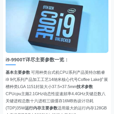
i9-9900T详尽主要参数一览：
基本主要参数
可用种类台式机CPU系列产品英特尔酷睿
i9 9代系列产品加工工艺14纳米核心代号Coffee Lake扩展
槽种类LGA 1151封裝大小37.5×37.5mm
技术参数
CPUcpu主频2.1GHz动态性提速頻率4.4GHz关键总数八
关键进程总数十六进程三级缓存16MB热设计功耗
(TDP)35W
运行内存主要参数
适用最大的运行内存128GB