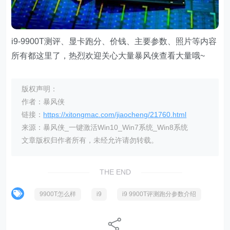
i9-9900T测评、显卡跑分、价钱、主要参数、照片等内容
所有都这里了，热烈欢迎关心大量暴风侠查看大量哦~
版权声明：
作者：暴风侠
链接：
https://xitongmac.com/jiaocheng/21760.html
来源：暴风侠_一键激活Win10_Win7系统_Win8系统
文章版权归作者所有，未经允许请勿转载。
THE END
9900T怎么样
i9
i9 9900T评测跑分参数介绍