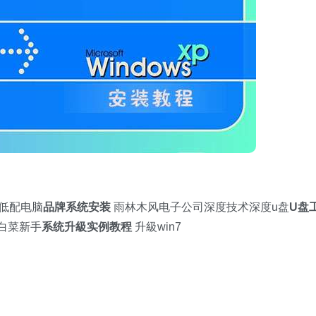
精简低配电脑
品牌系统安装
雨林木风电子公司深度技术深度u盘
U盘
白菜新手
系统升級实例教程
升級win7