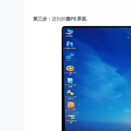
第三步：
进到的
微PE界面
。