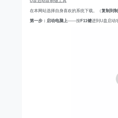
U盘启动盘制做工具
在本网站选择自身喜欢的系统下载。（
复制到制
第一步：
启动电脑上
——按
F11键
进到U盘启动