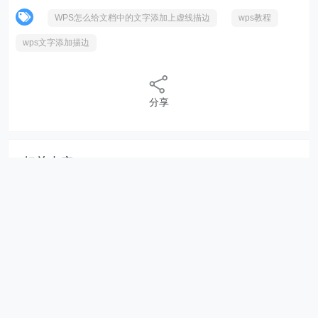
WPS怎么给文档中的文字添加上虚线描边
wps教程
wps文字添加描边
分享
相关内容
联想笔记本 U 盘重装 Windows11 系统通用方法分
享
Windows11 右键显示更多选项怎么关
Windows11 防火墙高级设置点不了
如何升级 Windows11 系统
Windows11 安全启动违规冲突的解决方法
如何升级 Windows11 系统