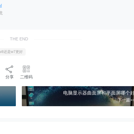
l
统
THE END
w8还是w7更好
分享
二维码
电脑显示器曲面屏和平面屏哪个
下一篇>